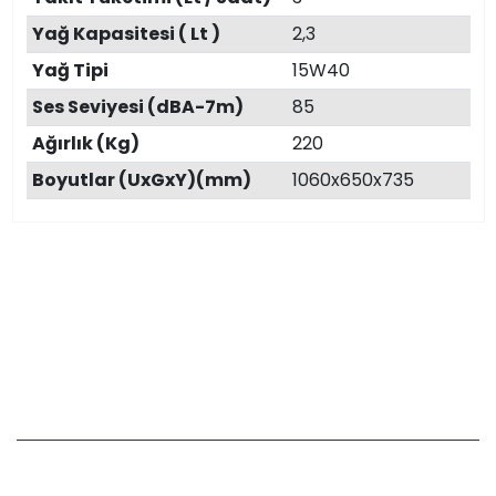
Yağ Kapasitesi ( Lt )
2,3
Yağ Tipi
15W40
Ses Seviyesi (dBA-7m)
85
Ağırlık (Kg)
220
Boyutlar (UxGxY)(mm)
1060x650x735