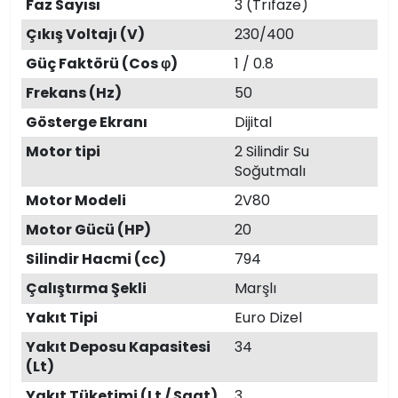
Faz Sayısı
3 (Trıfaze)
Çıkış Voltajı (V)
230/400
Güç Faktörü (Cos φ)
1 / 0.8
Frekans (Hz)
50
Gösterge Ekranı
Dijital
Motor tipi
2 Silindir Su
Soğutmalı
Motor Modeli
2V80
Motor Gücü (HP)
20
Silindir Hacmi (cc)
794
Çalıştırma Şekli
Marşlı
Yakıt Tipi
Euro Dizel
Yakıt Deposu Kapasitesi
34
(Lt)
Yakıt Tüketimi (Lt / Saat)
3