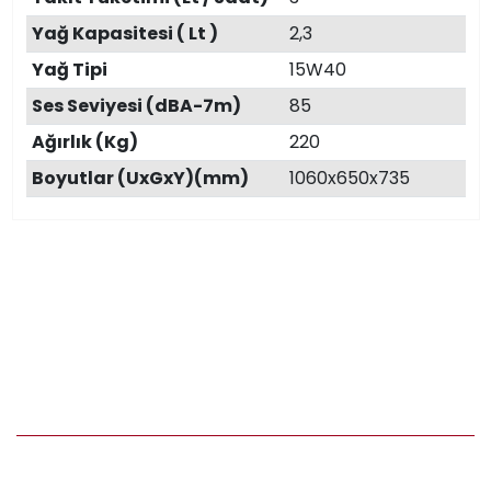
Yağ Kapasitesi ( Lt )
2,3
Yağ Tipi
15W40
Ses Seviyesi (dBA-7m)
85
Ağırlık (Kg)
220
Boyutlar (UxGxY)(mm)
1060x650x735