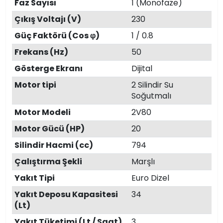
Faz Sayısı
1 (Monofaze)
Çıkış Voltajı (V)
230
Güç Faktörü (Cos φ)
1 / 0.8
Frekans (Hz)
50
Gösterge Ekranı
Dijital
Motor tipi
2 Silindir Su
Soğutmalı
Motor Modeli
2V80
Motor Gücü (HP)
20
Silindir Hacmi (cc)
794
Çalıştırma Şekli
Marşlı
Yakıt Tipi
Euro Dizel
Yakıt Deposu Kapasitesi
34
(Lt)
Yakıt Tüketimi (Lt / Saat)
3