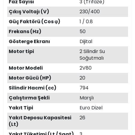
Faz Sayısı
3 (Trıfaze)
Çıkış Voltajı (V)
230/400
Güç Faktörü (Cos φ)
1 / 0.8
Frekans (Hz)
50
Gösterge Ekranı
Dijital
Motor tipi
2 Silindir Su
Soğutmalı
Motor Modeli
2V80
Motor Gücü (HP)
20
Silindir Hacmi (cc)
794
Çalıştırma Şekli
Marşlı
Yakıt Tipi
Euro Dizel
Yakıt Deposu Kapasitesi
26
(Lt)
Yakıt Tüketimi (Lt / Saat)
3