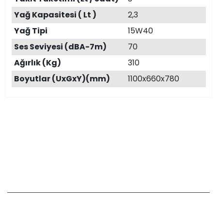
Yağ Kapasitesi ( Lt )
2,3
Yağ Tipi
15W40
Ses Seviyesi (dBA-7m)
70
Ağırlık (Kg)
310
Boyutlar (UxGxY)(mm)
1100x660x780